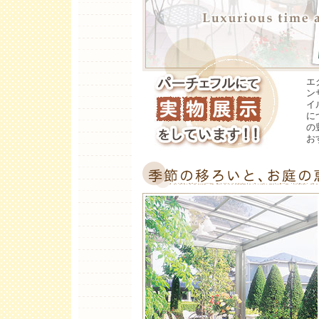
エ
ン
イ
に
の
お